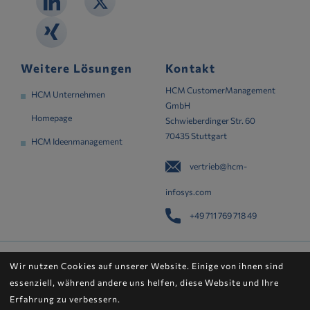
Weitere Lösungen
Kontakt
HCM CustomerManagement
HCM Unternehmen
GmbH
Homepage
Schwieberdinger Str. 60
70435 Stuttgart
HCM Ideenmanagement
vertrieb@hcm-
infosys.com
+49 711 769 718 49
© HCM CustomerManagement GmbH 2026 | Realisiert von
Wir nutzen Cookies auf unserer Website. Einige von ihnen sind
gravima GmbH
essenziell, während andere uns helfen, diese Website und Ihre
Erfahrung zu verbessern.
AGB
|
Datenschutz
|
Impressum