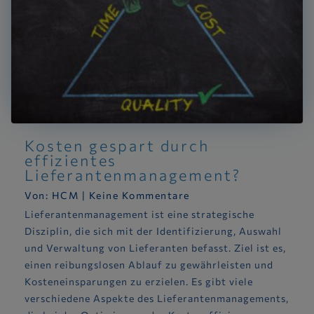
Kosten gespart durch
effizientes
Lieferantenmanagement?
Von:
HCM
|
Keine Kommentare
Lieferantenmanagement ist eine strategische
Disziplin, die sich mit der Identifizierung, Auswahl
und Verwaltung von Lieferanten befasst. Ziel ist es,
einen reibungslosen Ablauf zu gewährleisten und
Kosteneinsparungen zu erzielen. Es gibt viele
verschiedene Aspekte des Lieferantenmanagements,