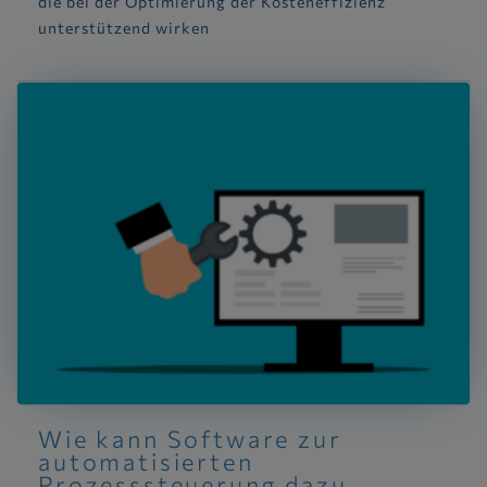
die bei der Optimierung der Kosteneffizienz
unterstützend wirken
Wie kann Software zur
automatisierten
Prozesssteuerung dazu